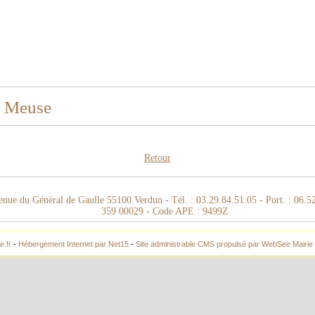
e Meuse
Retour
enue du Général de Gaulle 55100 Verdun - Tél. : 03.29.84.51.05 - Port. : 06.
359 00029 - Code APE : 9499Z
e.fr
-
Hébergement Internet par Net15
-
Site administrable CMS propulsé par WebSee Mairie