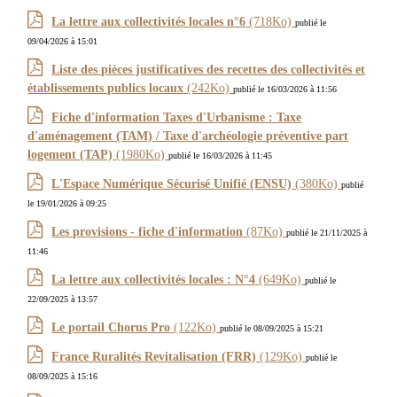
La lettre aux collectivités locales n°6
(718Ko)
publié le
09/04/2026 à 15:01
Liste des pièces justificatives des recettes des collectivités et
établissements publics locaux
(242Ko)
publié le 16/03/2026 à 11:56
Fiche d'information Taxes d'Urbanisme : Taxe
d'aménagement (TAM) / Taxe d'archéologie préventive part
logement (TAP)
(1980Ko)
publié le 16/03/2026 à 11:45
L'Espace Numérique Sécurisé Unifié (ENSU)
(380Ko)
publié
le 19/01/2026 à 09:25
Les provisions - fiche d'information
(87Ko)
publié le 21/11/2025 à
11:46
La lettre aux collectivités locales : N°4
(649Ko)
publié le
22/09/2025 à 13:57
Le portail Chorus Pro
(122Ko)
publié le 08/09/2025 à 15:21
France Ruralités Revitalisation (FRR)
(129Ko)
publié le
08/09/2025 à 15:16