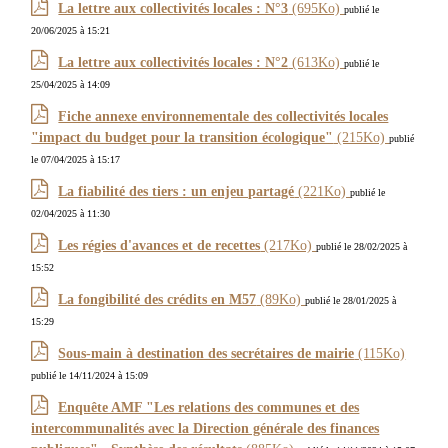
La lettre aux collectivités locales : N°3
(695Ko)
publié le
20/06/2025 à 15:21
La lettre aux collectivités locales : N°2
(613Ko)
publié le
25/04/2025 à 14:09
Fiche annexe environnementale des collectivités locales
"impact du budget pour la transition écologique"
(215Ko)
publié
le 07/04/2025 à 15:17
La fiabilité des tiers : un enjeu partagé
(221Ko)
publié le
02/04/2025 à 11:30
Les régies d'avances et de recettes
(217Ko)
publié le 28/02/2025 à
15:52
La fongibilité des crédits en M57
(89Ko)
publié le 28/01/2025 à
15:29
Sous-main à destination des secrétaires de mairie
(115Ko)
publié le 14/11/2024 à 15:09
Enquête AMF "Les relations des communes et des
intercommunalités avec la Direction générale des finances