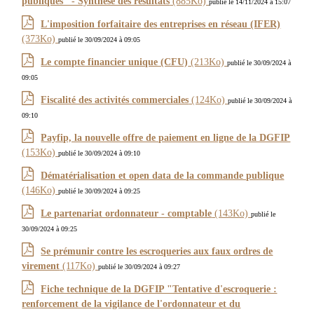
publiques" - Synthèse des résultats
(885Ko)
publié le 14/11/2024 à 15:07
L'imposition forfaitaire des entreprises en réseau (IFER)
(373Ko)
publié le 30/09/2024 à 09:05
Le compte financier unique (CFU)
(213Ko)
publié le 30/09/2024 à
09:05
Fiscalité des activités commerciales
(124Ko)
publié le 30/09/2024 à
09:10
Payfip, la nouvelle offre de paiement en ligne de la DGFIP
(153Ko)
publié le 30/09/2024 à 09:10
Dématérialisation et open data de la commande publique
(146Ko)
publié le 30/09/2024 à 09:25
Le partenariat ordonnateur - comptable
(143Ko)
publié le
30/09/2024 à 09:25
Se prémunir contre les escroqueries aux faux ordres de
virement
(117Ko)
publié le 30/09/2024 à 09:27
Fiche technique de la DGFIP "Tentative d'escroquerie :
renforcement de la vigilance de l'ordonnateur et du