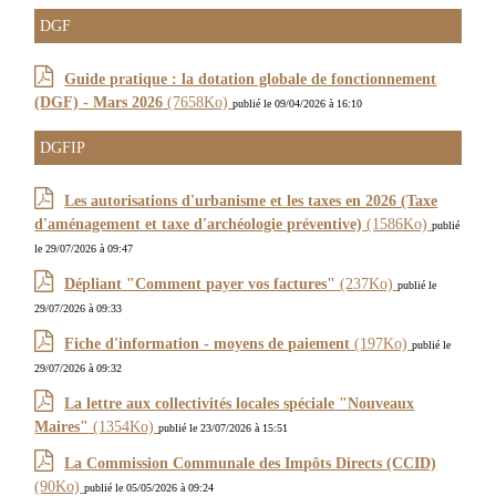
DGF
Guide pratique : la dotation globale de fonctionnement
(DGF) - Mars 2026
(7658Ko)
publié le 09/04/2026 à 16:10
DGFIP
Les autorisations d'urbanisme et les taxes en 2026 (Taxe
d'aménagement et taxe d'archéologie préventive)
(1586Ko)
publié
le 29/07/2026 à 09:47
Dépliant "Comment payer vos factures"
(237Ko)
publié le
29/07/2026 à 09:33
Fiche d'information - moyens de paiement
(197Ko)
publié le
29/07/2026 à 09:32
La lettre aux collectivités locales spéciale "Nouveaux
Maires"
(1354Ko)
publié le 23/07/2026 à 15:51
La Commission Communale des Impôts Directs (CCID)
(90Ko)
publié le 05/05/2026 à 09:24