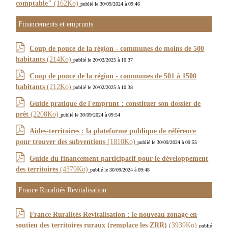
comptable"
(162Ko)
publié le 30/09/2024 à 09:46
Financements et emprunts
Coup de pouce de la région - communes de moins de 500
habitants
(214Ko)
publié le 20/02/2025 à 10:37
Coup de pouce de la région - communes de 501 à 1500
habitants
(212Ko)
publié le 20/02/2025 à 10:38
Guide pratique de l'emprunt : constituer son dossier de
prêt
(2208Ko)
publié le 30/09/2024 à 09:54
Aides-territoires : la plateforme publique de référence
pour trouver des subventions
(1810Ko)
publié le 30/09/2024 à 09:55
Guide du financement participatif pour le développement
des territoires
(4379Ko)
publié le 30/09/2024 à 09:48
France Ruralités Revitalisation
France Ruralités Revitalisation : le nouveau zonage en
soutien des territoires ruraux (remplace les ZRR)
(3939Ko)
publié