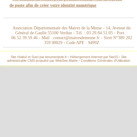
de poste afin de créer votre identité numérique
Association Départementale des Maires de la Meuse - 14, Avenue du
Général de Gaulle 55100 Verdun - Tél. : 03.29.84.51.05 - Port. :
06.52.39.59.46 - Mail : contact@mairesdemeuse.fr - Siret N°389 202
359 00029 - Code APE : 9499Z
Site réalisé et Suivi par lenumeripole.fr
-
Hébergement Internet par Net15
-
Site
administrable CMS propulsé par WebSee Mairie
-
Conditions Générales d'Utilisation