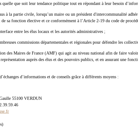
us quelle que soit leur tendance politique tout en répondant à leur besoin d’info
nus à la partie civile, lorsqu’un maire ou un président d'intercommunalité adhér
n de sa fonction élective et ce conformément à l’Article 2-19 du code de procéd
nterface entre les élus locaux et les autorités administratives ;
ombreuses commissions départementales et régionales pour défendre les collectiv
iation des Maires de France (AMF) qui agit au niveau national afin de faire val
 représentation auprès des élus et des pouvoirs publics, et en assurant une fonc
 d’échanges d’informations et de conseils grâce à différents moyens :
e Gaulle 55100 VERDUN
2.39.59.46
se.fr
s)