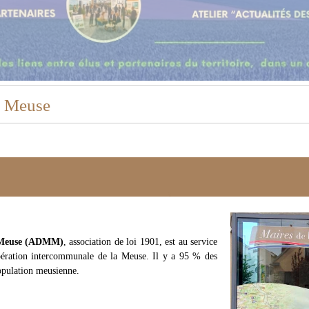
e Meuse
e Meuse (ADMM)
,
association de loi 1901, est au service
pération intercommunale de la Meuse. Il y a 95 % des
population meusienne.