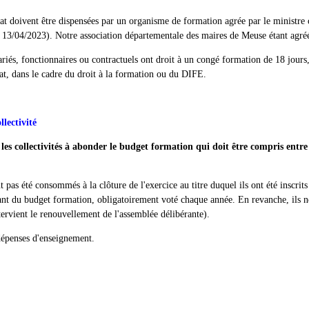
at doivent être dispensées par un organisme de formation agrée par le ministre c
du 13/04/2023). Notre association départementale des maires de Meuse étant agré
lariés, fonctionnaires ou contractuels ont droit à un congé formation de 18 jour
at, dans le cadre du droit à la formation ou du DIFE.
llectivité
ige les collectivités à abonder le budget formation qui doit être compris e
 pas été consommés à la clôture de l'exercice au titre duquel ils ont été inscrits
tant du budget formation, obligatoirement voté chaque année. En revanche, ils ne
tervient le renouvellement de l'assemblée délibérante).
dépenses d'enseignement.