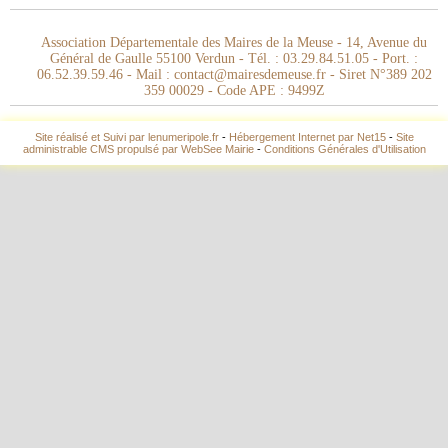
Association Départementale des Maires de la Meuse - 14, Avenue du
Général de Gaulle 55100 Verdun - Tél. : 03.29.84.51.05 - Port. :
06.52.39.59.46 - Mail : contact@mairesdemeuse.fr - Siret N°389 202
359 00029 - Code APE : 9499Z
Site réalisé et Suivi par lenumeripole.fr
-
Hébergement Internet par Net15
-
Site
administrable CMS propulsé par WebSee Mairie
-
Conditions Générales d'Utilisation